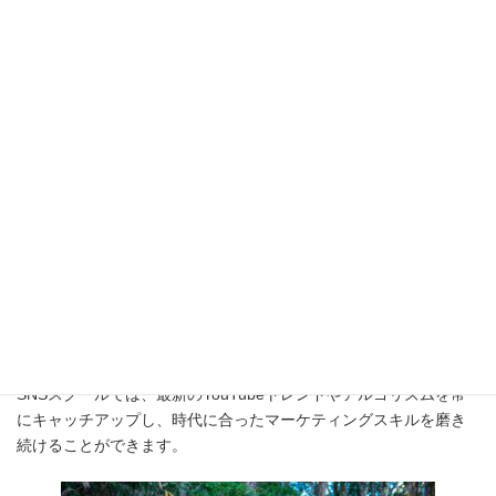
層を共有し、相互に利益を得る形でのコラボ動画は、フォロワー
を増やすための効果的な手段です。
ポイント:
SNSスクールでは、効果的なコラボレーション戦略やインフルエ
ンサーマーケティングの手法を学び、YouTubeでの影響力を拡大
する方法を習得できます。
10. 継続的な学びで常に最新のトレンドに対応する
YouTubeは常に進化し続けており、新しい機能やトレンドが次々
に登場します。最新のトレンドやアルゴリズムの変化に対応する
ためには、継続的な学びが必要です。
ポイント:
SNSスクールでは、最新のYouTubeトレンドやアルゴリズムを常
にキャッチアップし、時代に合ったマーケティングスキルを磨き
続けることができます。