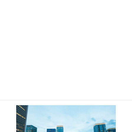
そこで、
SNSスクール
を活用することで、プロのノウハウを体系
的に学び、実践的なスキルを身に付けることができます。
SNSスクールで学ぶべき理由
最新のマーケティングトレンドをキャッチアップ
：TikTok広告
は常に進化しており、最新のトレンドを知ることが成功への鍵
となります。SNSスクールでは、最新情報や実績に基づいた効
果的な運用方法を学ぶことができます。
プロの指導で確実にスキルアップ
：プロのマーケティング担当
者からのフィードバックを受けることで、自分の弱点を補強
し、実践的なスキルを習得できます。
具体的な成功事例を基にした学習
：実際に成功しているTikTok
広告の事例を基に、どのように広告を作成し運用するべきかを
具体的に学ぶことができます。