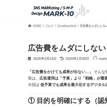
コ
ナ
ン
ビ
テ
ゲ
ン
ー
ツ
シ
HOME
ブログ
Uncategorized
広告費をムダにしな
へ
ョ
ス
ン
キ
に
ッ
移
広告費をムダにしない
プ
動
最
2025年3月13日
2025年1月30日
mark
終
更
新
「広告費をかけても成果が出ない…」
そんな
日
実は、
広告運用は「予算」より「戦略」が重
時
:
今回は
低予算でも成果を最大化するデジタル
① 目的を明確にする（認