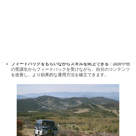
最新トレンドとノウハウを常にアップデート
：プロの講師か
ら、最新のTikTokトレンドや効果的な運用方法を学べるため、
競争の激しい市場でリードを取ることができます。
実践的なスキルを身につける
：コンテンツ制作やアルゴリズム
の活用方法など、実際の運用に即したスキルを短期間で習得可
能です。
インフルエンサーマーケティングや広告運用も学べる
：スクー
ルでは、インフルエンサーとの連携や広告運用についても深く
学べるため、TikTokを総合的に活用するスキルが身につきま
す。
フィードバックをもらいながらスキルを向上できる
：講師や他
の受講生からフィードバックを受けながら、自分のコンテンツ
を改善し、より効果的な運用方法を確立できます。