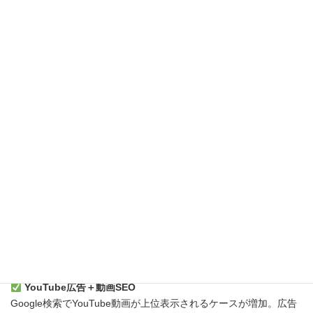
は、UGCを活用した広告のエンゲージメントが高くなります。
インフルエンサーとの協業
フォロワー数よりも「エンゲージメント率」が高いマイクロイン
フルエンサーと提携し、ブランドの自然な認知を拡大させる戦略
が重要です。
4. SNS×SEOで検索流入を強化
Google検索だけでなく、SNS経由の検索が増加する中、広告とオ
ーガニック流入を組み合わせた戦略が求められます。
SNS向けSEO（ハッシュタグ戦略）
InstagramやTikTokの投稿で、検索されやすいキーワードをタイト
ルやキャプションに入れることで、広告との相乗効果を狙いま
す。
YouTube広告＋動画SEO
Google検索でYouTube動画が上位表示されるケースが増加。広告