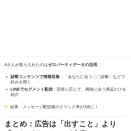
うに。
5. “教えてくれた人だけに送る広
告”が効く
「どんな人が、どんな興味を持ってるのか？」
それがわかれば、広告の精度は一気に上がります。
Aさんが取り入れたのは
ゼロパーティデータの活用
。
診断コンテンツで情報収集
：「あなたに合う〇〇診断」などで
好みを聞く
LINEでセグメント配信
：回答に応じて、興味に合う商品だけを
紹介
結果：メッセージ配信後のクリック率が3倍に！
まとめ：広告は「出すこと」より