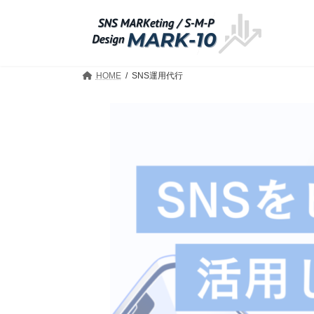
コ
ナ
ン
ビ
テ
ゲ
ン
ー
ツ
シ
HOME
SNS運用代行
へ
ョ
ス
ン
キ
に
ッ
移
プ
動